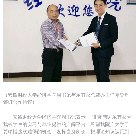
（安徽财经大学经济学院周书记与乐有家总裁办主任夏登辉
签订合作协议）
安徽财经大学经济学院周书记表示：“非常感谢乐有家为
我校学生的实习与就业提供的广阔平台，希望我院广大学子
要珍惜这次难得的机会，发挥自身所长，把理论知识运用到