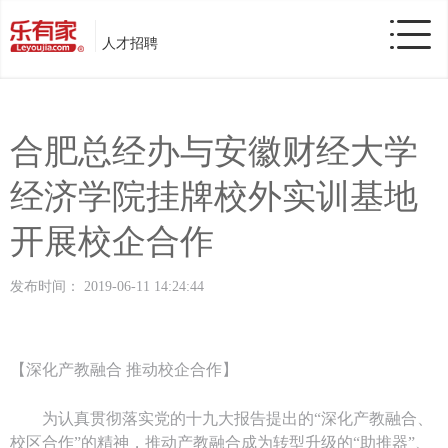
人才招聘
合肥总经办与安徽财经大学
经济学院挂牌校外实训基地
开展校企合作
发布时间： 2019-06-11 14:24:44
【深化产教融合 推动校企合作】
为认真贯彻落实党的十九大报告提出的“深化产教融合、
校区合作”的精神，推动产教融合成为转型升级的“助推器”、