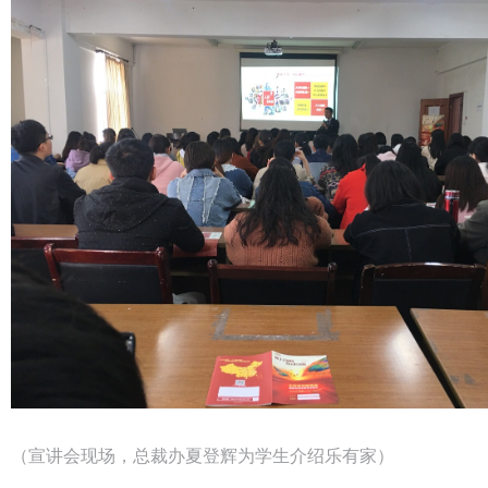
（宣讲会现场，总裁办夏登辉为学生介绍乐有家）